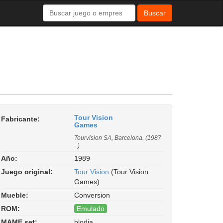
Buscar
Tour Vision
Fabricante:
Games
Tourvision SA, Barcelona. (1987
- )
Año:
1989
Juego original:
Tour Vision
(Tour Vision
Games)
Mueble:
Conversion
ROM:
Emulado
MAME set:
blodia