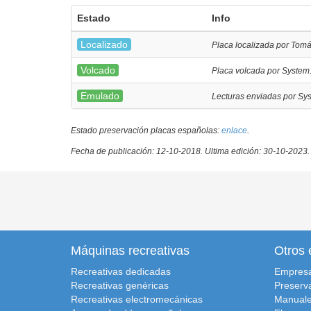
Estado
Info
Localizado
Placa localizada por Tom
Volcado
Placa volcada por System
Emulado
Lecturas enviadas por Sy
Estado preservación placas españolas:
enlace
.
Fecha de publicación: 12-10-2018.
Ultima edición: 30-10-2023.
Máquinas recreativas
Otros 
Recreativas dedicadas
Empres
Recreativas genéricas
Preserv
Recreativas electromecánicas
Manuale