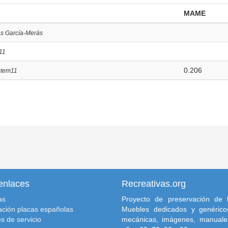
MAME
ás García-Merás
11
0.206
stem11
enlaces
Recreativas.org
as
Proyecto de preservación de l
ación placas españolas
Muebles dedicados y genéricos
s de servicio
mecánicas, imágenes, manuale