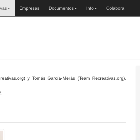
ivas
Empresas
Documentos
Info
Colabora
reativas.org) y Tomás García-Merás (Team Recreativas.org),
1.