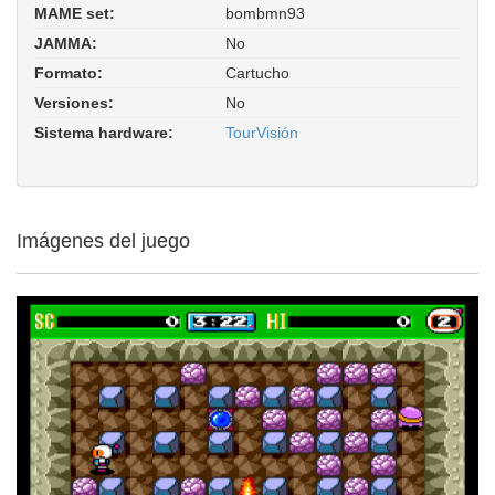
MAME set:
bombmn93
Bomberman '93 (TourVisión PCE
JAMMA:
No
bootleg). ROM Parent: tourvis. Driver:
hash/pce_tourvision.xml
Formato:
Cartucho
Versiones:
No
Sistema hardware:
TourVisión
Imágenes del juego