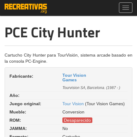
Toggl
navig
PCE City Hunter
Cartucho City Hunter para TourVisión, sistema arcade basado en
la consola PC-Engine.
Tour Vision
Fabricante:
Games
Tourvision SA, Barcelona. (1987 - )
Año:
Juego original:
Tour Vision
(Tour Vision Games)
Mueble:
Conversion
ROM:
Desaparecido
JAMMA:
No
Formato:
Cartucho