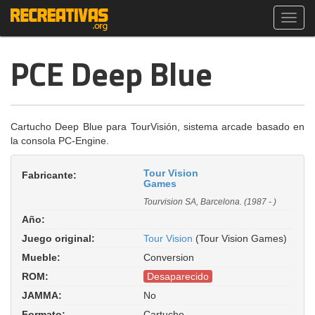
Toggl
navig
PCE Deep Blue
Cartucho Deep Blue para TourVisión, sistema arcade basado en
la consola PC-Engine.
Tour Vision
Fabricante:
Games
Tourvision SA, Barcelona. (1987 - )
Año:
Juego original:
Tour Vision
(Tour Vision Games)
Mueble:
Conversion
ROM:
Desaparecido
JAMMA:
No
Formato:
Cartucho