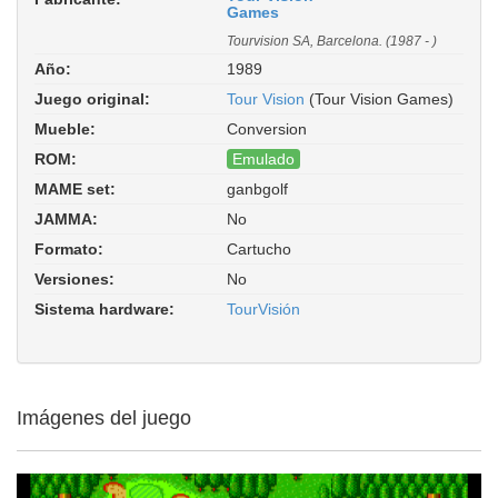
Games
Tourvision SA, Barcelona. (1987 - )
Año:
1989
Juego original:
Tour Vision
(Tour Vision Games)
Mueble:
Conversion
ROM:
Emulado
MAME set:
ganbgolf
Ganbare! Golf Boys (TourVisión PCE
JAMMA:
No
bootleg). ROM Parent: tourvis. Driver:
hash/pce_tourvision.xml
Formato:
Cartucho
Versiones:
No
Sistema hardware:
TourVisión
Imágenes del juego