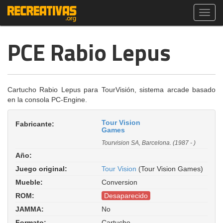
Toggl
navig
PCE Rabio Lepus
Cartucho Rabio Lepus para TourVisión, sistema arcade basado
en la consola PC-Engine.
Tour Vision
Fabricante:
Games
Tourvision SA, Barcelona. (1987 - )
Año:
Juego original:
Tour Vision
(Tour Vision Games)
Mueble:
Conversion
ROM:
Desaparecido
JAMMA:
No
Formato:
Cartucho