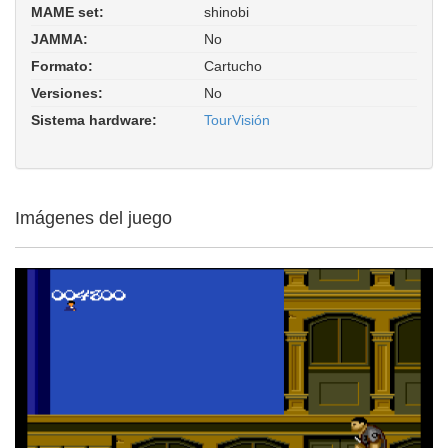
MAME set:
shinobi
Shinobi (TourVisión PCE bootleg).
JAMMA:
No
ROM Parent: tourvis. Driver:
hash/pce_tourvision.xml
Formato:
Cartucho
Versiones:
No
Sistema hardware:
TourVisión
Imágenes del juego