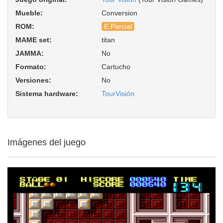
Mueble:
Conversion
ROM:
E.Parcial
MAME set:
titan
Titan (TourVisión PCE bootleg). ROM
JAMMA:
No
Parent: tourvis. Driver:
hash/pce_tourvision.xml
Formato:
Cartucho
Versiones:
No
Sistema hardware:
TourVisión
Imágenes del juego