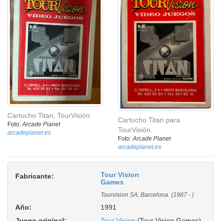
Cartucho Titan, TourVisión.
Cartucho Titan para
Foto:
Arcade Planet
TourVisión.
arcadeplanet.es
Foto:
Arcade Planet
arcadeplanet.es
Tour Vision
Fabricante:
Games
Tourvision SA, Barcelona. (1987 - )
Año:
1991
Juego original:
Tour Vision
(Tour Vision Games)