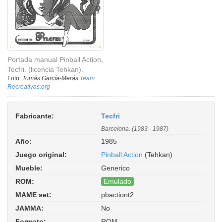
Portada manual Pinball Action,
Tecfri. (licencia Tehkan).
Foto:
Tomás García-Merás
Team
Recreativas.org
Fabricante:
Tecfri
Barcelona. (1983 - 1987)
Año:
1985
Juego original:
Pinball Action
(Tehkan)
Mueble:
Generico
ROM:
Emulado
MAME set:
pbactiont2
Pinball Action (Tecfri, without external
JAMMA:
No
display). ROM Parent: pbaction. Driver:
tecmo/pbaction.cpp
Formato:
ROM