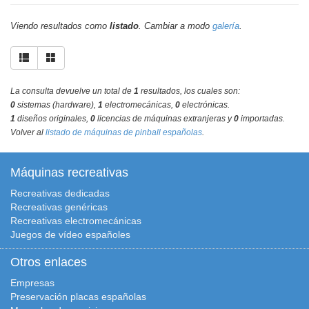
Viendo resultados como
listado
. Cambiar a modo
galería
.
La consulta devuelve un total de
1
resultados, los cuales son:
0
sistemas (hardware),
1
electromecánicas,
0
electrónicas.
1
diseños originales,
0
licencias de máquinas extranjeras y
0
importadas.
Volver al
listado de máquinas de pinball españolas
.
Máquinas recreativas
Recreativas dedicadas
Recreativas genéricas
Recreativas electromecánicas
Juegos de vídeo españoles
Otros enlaces
Empresas
Preservación placas españolas