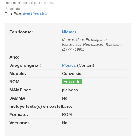
encontró instalada en una
Phoenix.
Foto:
Pako
Ikari Hard Mods
Fabricante:
Niemer
Nuevas Ideas En Maquinas
Electrónicas Recreativas., Barcelona.
(1977 - 1985)
Año:
Juego original:
Pleiads
(Centuri)
Mueble:
Conversion
ROM:
Emulado
MAME set:
pleiadsn
Pleiads (Niemer S.A.). ROM Parent:
JAMMA:
No
pleiads. Driver:
phoenix/phoenix.cpp
Incluye texto(s) en castellano.
Formato:
ROM
Versiones:
No