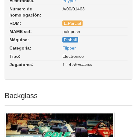
Electrónica:
Peyper
Número de
A/00/01463
homologación:
ROM:
E.Parcial
MAME set:
poleposn
Pole Position (Sonic). Driver:
Máquina:
Pinball
pinball/peyper.cpp
Categoría:
Flipper
Tipo:
Electrónico
Jugadores:
1 - 4
Alternativos
Backglass