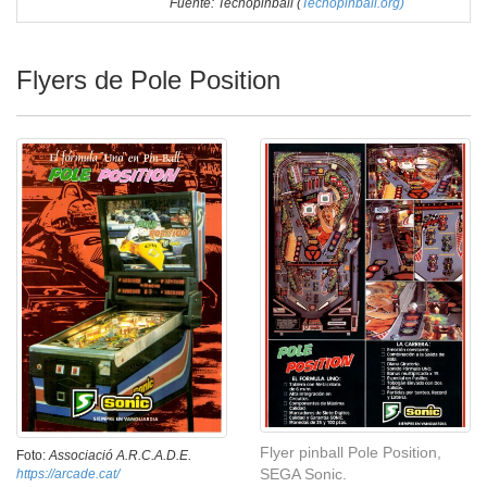
Fuente: Tecnopinball (
Tecnopinball.org)
Flyers de Pole Position
Flyer pinball Pole Position,
Foto:
Associació A.R.C.A.D.E.
SEGA Sonic.
https://arcade.cat/