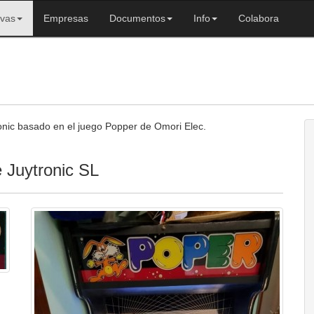
ivas
Empresas
Documentos
Info
Colabora
onic basado en el juego Popper de Omori Elec.
e Juytronic SL