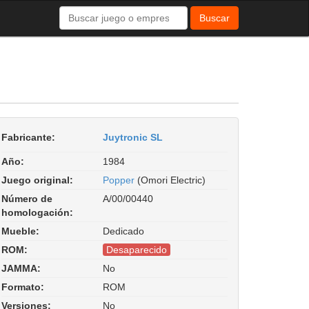
Buscar
Fabricante:
Juytronic SL
Año:
1984
Juego original:
Popper
(Omori Electric)
Número de
A/00/00440
homologación:
Mueble:
Dedicado
ROM:
Desaparecido
JAMMA:
No
Formato:
ROM
Versiones:
No