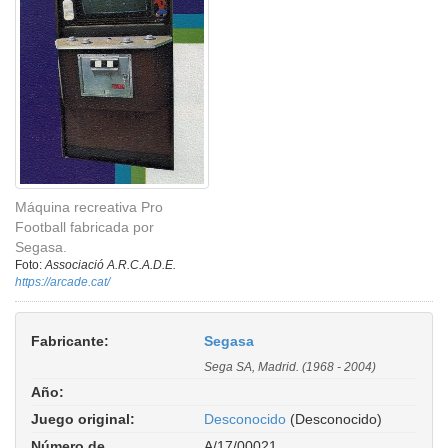
Máquina recreativa Pro
Football fabricada por
Segasa.
Foto:
Associació A.R.C.A.D.E.
https://arcade.cat/
Fabricante:
Segasa
Sega SA, Madrid. (1968 - 2004)
Año:
Juego original:
Desconocido
(Desconocido)
Número de
A/17/00021