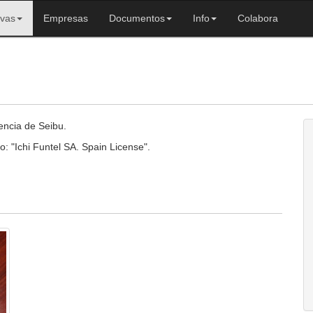
ivas
Empresas
Documentos
Info
Colabora
encia de Seibu.
to: "Ichi Funtel SA. Spain License".