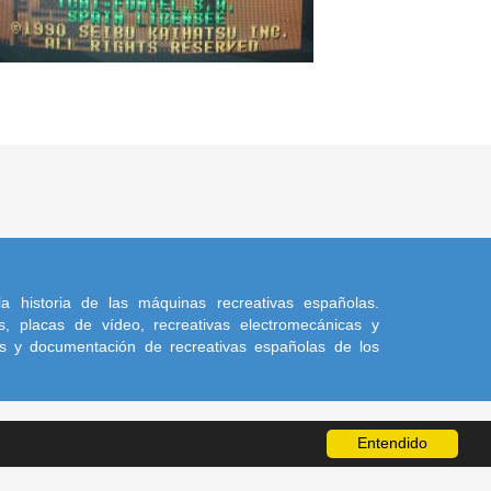
a historia de las máquinas recreativas españolas.
, placas de vídeo, recreativas electromecánicas y
s y documentación de recreativas españolas de los
Entendido
a sus autores.