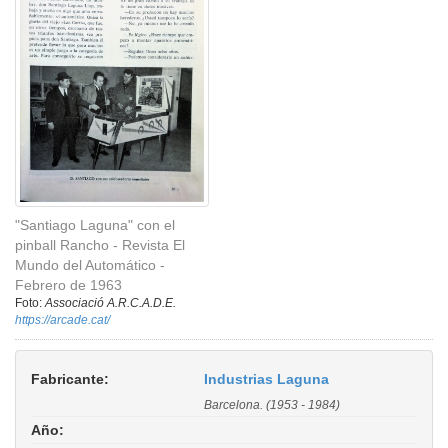
"Santiago Laguna" con el
pinball Rancho - Revista El
Mundo del Automático -
Febrero de 1963
Foto:
Associació A.R.C.A.D.E.
https://arcade.cat/
Fabricante:
Industrias Laguna
Barcelona. (1953 - 1984)
Año: