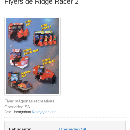
Flyers de Ridge Racer 2
Flyer máquinas recreativas
Opervideo SA.
Foto:
Jordigahan
Retrojapan.net
Fabricante:
Opervideo SA