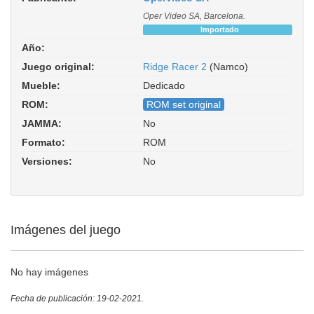
Oper Video SA, Barcelona.
Importado
Año:
Juego original:
Ridge Racer 2
(Namco)
Mueble:
Dedicado
ROM:
ROM set original
JAMMA:
No
Formato:
ROM
Versiones:
No
Imágenes del juego
No hay imágenes
Fecha de publicación: 19-02-2021.