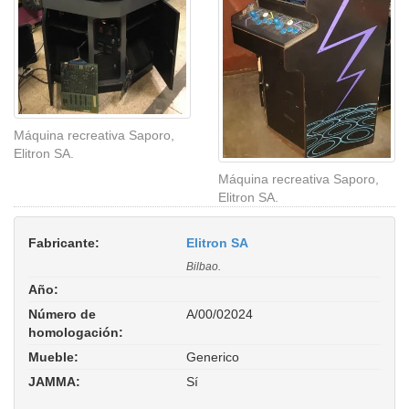
Máquina recreativa Saporo,
Elitron SA.
Máquina recreativa Saporo,
Elitron SA.
Fabricante:
Elitron SA
Bilbao.
Año:
Número de
A/00/02024
homologación:
Mueble:
Generico
JAMMA:
Sí