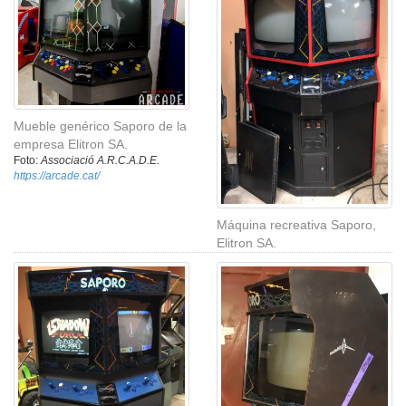
Mueble genérico Saporo de la
empresa Elitron SA.
Foto:
Associació A.R.C.A.D.E.
https://arcade.cat/
Máquina recreativa Saporo,
Elitron SA.