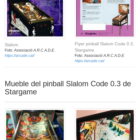
Flyer pinball Slalom Code 0.3,
Slalom.
Stargame.
Foto:
Associació A.R.C.A.D.E.
https://arcade.cat/
Foto:
Associació A.R.C.A.D.E.
https://arcade.cat/
Mueble del pinball Slalom Code 0.3 de
Stargame