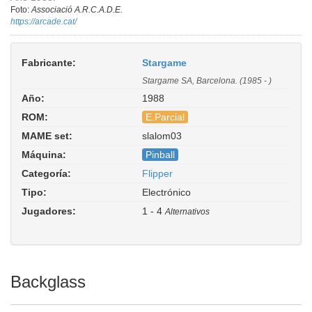
Foto:
Associació A.R.C.A.D.E.
https://arcade.cat/
Fabricante:
Stargame
Stargame SA, Barcelona. (1985 - )
Año:
1988
ROM:
E.Parcial
MAME set:
slalom03
Slalom Code 0.3. Driver:
Máquina:
Pinball
pinball/joctronic.cpp
Categoría:
Flipper
Tipo:
Electrónico
Jugadores:
1 - 4
Alternativos
Backglass