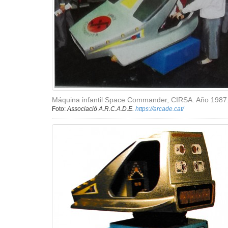
Máquina infantil Space Commander, CIRSA. Año 1987
Foto:
Associació A.R.C.A.D.E.
https://arcade.cat/