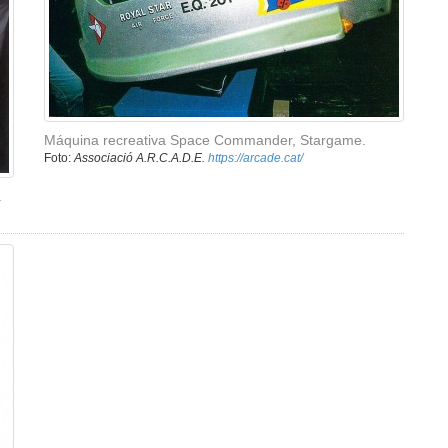
Máquina recreativa Space Commander, Stargame.
Foto:
Associació A.R.C.A.D.E.
https://arcade.cat/
.