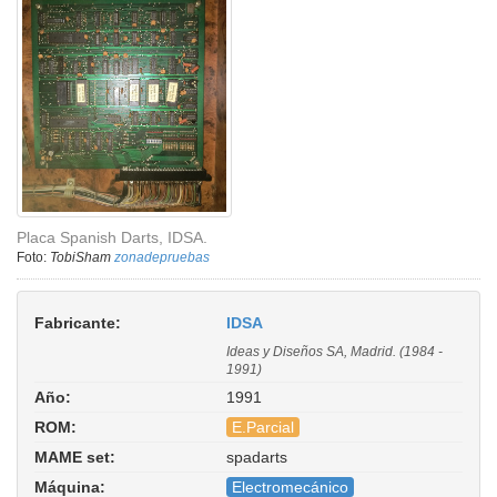
Placa Spanish Darts, IDSA.
Foto:
TobiSham
zonadepruebas
Fabricante:
IDSA
Ideas y Diseños SA, Madrid. (1984 -
1991)
Año:
1991
ROM:
E.Parcial
MAME set:
spadarts
Spanish Darts. Driver:
Máquina:
Electromecánico
misc/4enraya.cpp