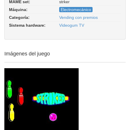
MAME set:
strker
Striker. Driver:
misc/4enraya.cpp
Máquina:
Electromecánico
Categoría:
Vending con premios
Sistema hardware:
Videogum TV
Imágenes del juego