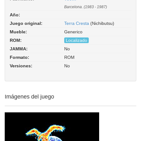
Barcelona. (1983 - 1987)
Año:
Juego original:
Terra Cresta
(Nichibutsu)
Mueble:
Generico
ROM:
Localizado
JAMMA:
No
Formato:
ROM
Versiones:
No
Imágenes del juego