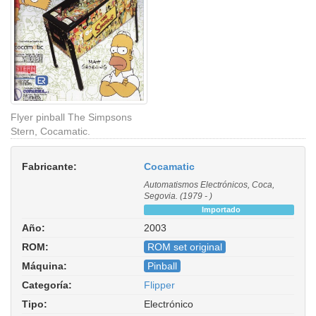
Flyer pinball The Simpsons
Stern, Cocamatic.
Fabricante:
Cocamatic
Automatismos Electrónicos, Coca,
Segovia. (1979 - )
Importado
Año:
2003
ROM:
ROM set original
Máquina:
Pinball
Categoría:
Flipper
Tipo:
Electrónico