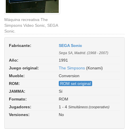
Máquina recreativa The
Simpsons Video Sonic, SEGA
Sonic.
Fabricante:
SEGA Sonic
Sega SA, Madrid. (1968 - 2007)
Año:
1991
Juego original:
The Simpsons
(Konami)
Mueble:
Conversion
ROM:
ROM set original
JAMMA:
Sí
Formato:
ROM
Jugadores:
1 - 4
Simultáneos (cooperativo)
Versiones:
No