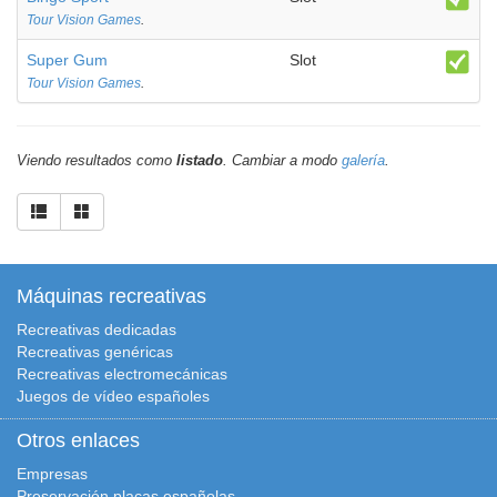
Tour Vision Games
.
Super Gum
Slot
Tour Vision Games
.
Viendo resultados como
listado
. Cambiar a modo
galería
.
Máquinas recreativas
Recreativas dedicadas
Recreativas genéricas
Recreativas electromecánicas
Juegos de vídeo españoles
Otros enlaces
Empresas
Preservación placas españolas