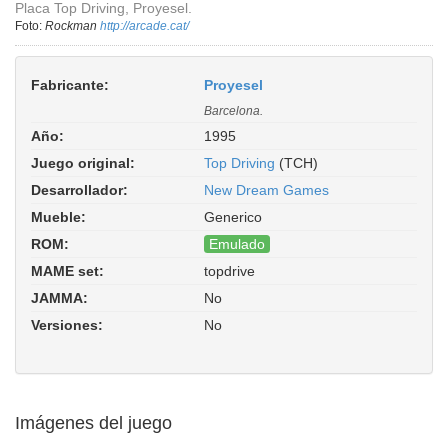
Placa Top Driving, Proyesel.
Foto:
Rockman
http://arcade.cat/
Fabricante:
Proyesel
Barcelona.
Año:
1995
Juego original:
Top Driving
(TCH)
Desarrollador:
New Dream Games
Mueble:
Generico
ROM:
Emulado
MAME set:
topdrive
Top Driving (Version 1.1). Driver:
JAMMA:
No
tch/topdrive.cpp
Versiones:
No
Imágenes del juego