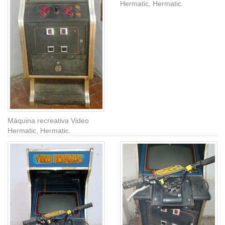
Hermatic, Hermatic.
Máquina recreativa Video
Hermatic, Hermatic.