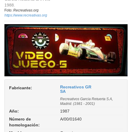
1988.
Foto:
Recreativas.org
https://www.recreativas.org
Recreativos GR
Fabricante:
SA
Recreativos Garcia Retuerta S.A,
Madrid. (1981 - 2001)
Año:
1987
Número de
A/00/01640
homologación: