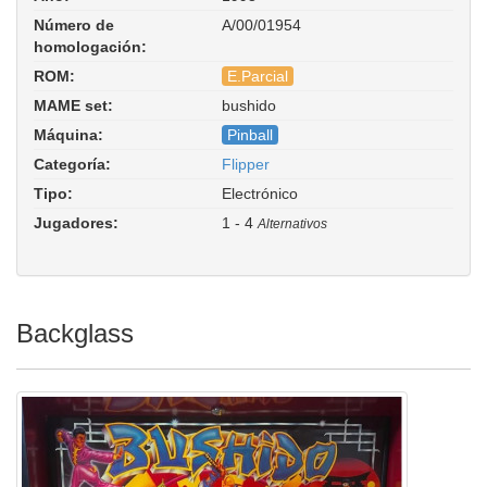
Número de
A/00/01954
homologación:
ROM:
E.Parcial
MAME set:
bushido
Bushido (set 1). Driver:
Máquina:
Pinball
pinball/spinb.cpp
Categoría:
Flipper
Tipo:
Electrónico
Jugadores:
1 - 4
Alternativos
Backglass