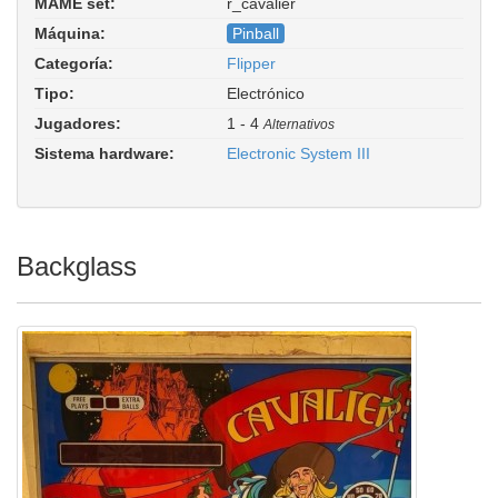
MAME set:
r_cavalier
Cavalier. ROM Parent: recel. Driver:
Máquina:
Pinball
pinball/recel.cpp
Categoría:
Flipper
Tipo:
Electrónico
Jugadores:
1 - 4
Alternativos
Sistema hardware:
Electronic System III
Backglass