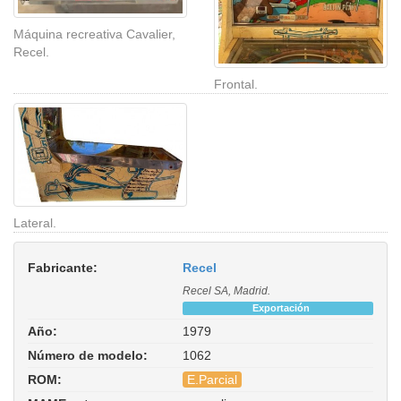
Máquina recreativa Cavalier,
Recel.
Frontal.
Lateral.
Fabricante:
Recel
Recel SA, Madrid.
Exportación
Año:
1979
Número de modelo:
1062
ROM:
E.Parcial