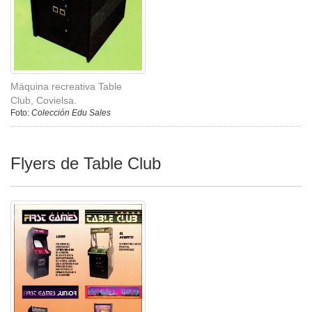
Máquina recreativa Table
Club, Covielsa.
Foto:
Colección Edu Sales
Flyers de Table Club