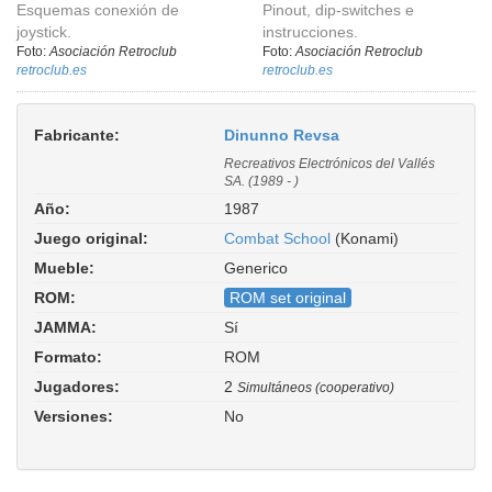
Esquemas conexión de
Pinout, dip-switches e
joystick.
instrucciones.
Foto:
Asociación Retroclub
Foto:
Asociación Retroclub
retroclub.es
retroclub.es
Fabricante:
Dinunno Revsa
Recreativos Electrónicos del Vallés
SA. (1989 - )
Año:
1987
Juego original:
Combat School
(Konami)
Mueble:
Generico
ROM:
ROM set original
JAMMA:
Sí
Formato:
ROM
Jugadores:
2
Simultáneos (cooperativo)
Versiones:
No