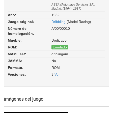
ASSA (Automave Servicios SA),
Madrid. (1964 - 1987)
Año:
1982
Juego original:
Dribbling
(Model Racing)
Número de
A/00/00010
homologación:
Mueble:
Dedicado
ROM:
Emulado
MAME set:
driblingam
Dribbling (Automave). ROM Parent:
JAMMA:
No
dribling. Driver:
modelracing/dribling.cpp
Formato:
ROM
Versiones:
3
Ver
Imágenes del juego