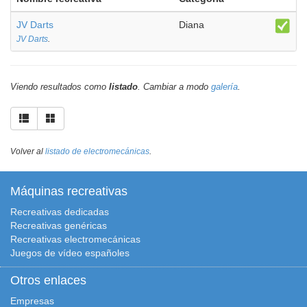
JV Darts
Diana
JV Darts
.
Viendo resultados como
listado
. Cambiar a modo
galería
.
Volver al
listado de electromecánicas
.
Máquinas recreativas
Recreativas dedicadas
Recreativas genéricas
Recreativas electromecánicas
Juegos de vídeo españoles
Otros enlaces
Empresas