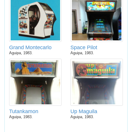
Grand Montecarlo
Space Pilot
Aguipa, 1983.
Aguipa, 1983.
Tutankamon
Up Maguila
Aguipa, 1983.
Aguipa, 1983.