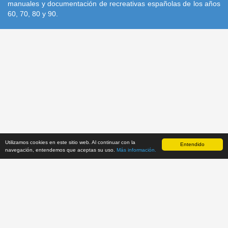
manuales y documentación de recreativas españolas de los años
60, 70, 80 y 90.
Utilizamos cookies en este sitio web. Al continuar con la
Recreativas.org, 2014-2026.
Inicio
|
Condiciones de uso
|
Entendido
Política de
navegación, entendemos que aceptas su uso.
Más información.
Cookies
|
Proyecto
|
Contacto
|
Actualizaciones
|
|
Facebook
|
Twitter
Recreativas Database
v251129
. Desarrollado por:
Retrolaser.es
.
Las imágenes mostradas en este sitio web tienen carácter exclusivamente
informativo. El material con copyright y marcas comerciales pertenecen a sus
autores.