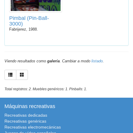
Pimbal (Pin-Ball-
3000)
Fabrijerez, 1988.
Viendo resultados como
galería
. Cambiar a modo
listado
.
Total registros: 2. Muebles genéricos: 1. Pinballs: 1.
Máquinas recreativas
Recreativas dedicadas
Recreativas genéricas
Recreativas electromecánicas