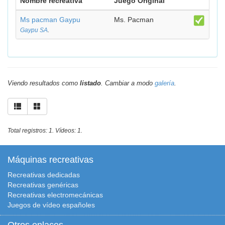
Nombre recreativa
Juego Original
Ms pacman Gaypu
Ms. Pacman
Gaypu SA
.
Viendo resultados como
listado
. Cambiar a modo
galería
.
Total registros: 1. Vídeos: 1.
Máquinas recreativas
Recreativas dedicadas
Recreativas genéricas
Recreativas electromecánicas
Juegos de vídeo españoles