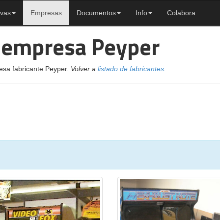
ivas
Empresas
Documentos
Info
Colabora
a empresa Peyper
esa fabricante Peyper.
Volver a
listado de fabricantes
.