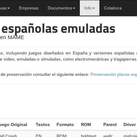
ivas
Empresas
Documentos
Info
Colabora
s españolas emuladas
s en MAME
as, incluyendo juegos diseñados en España y versiones españolas
de vídeo, emuladas o simuladas, como electromecánicas y tragaperras. 
de preservación consultar el siguiente enlace:
Preservación placas es
uego Original
Textos
Formato
ROM
Parent
Driver
all Crash
EN
ROM
brkblast
wallc
midcoi