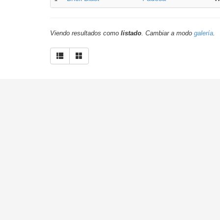
Viendo resultados como
listado
. Cambiar a modo
galería
.