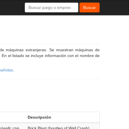
Buscar
 de máquinas extranjeras. Se muestran máquinas de
En el listado se incluye información con el nombre de
pañolas
.
Descripción
n/wallc.cpp
Brick Blast (bootleg of Wall Crash)