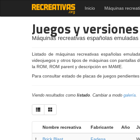
Inicio
Máquinas recreat
Juegos y versione
Máquinas recreativas españolas emulada
Listado de máquinas recreativas españolas emulad
videojuegos y otros tipos de máquinas con pantallas 
la ROM, ROM parent y descripción en MAME.
Para consultar estado de placas de juegos pendientes 
Viendo resultados como
listado
. Cambiar a modo
galería
.
Nombre recreativa
Fabricante
Año
J
Brick Blast
Fadesa
W
1