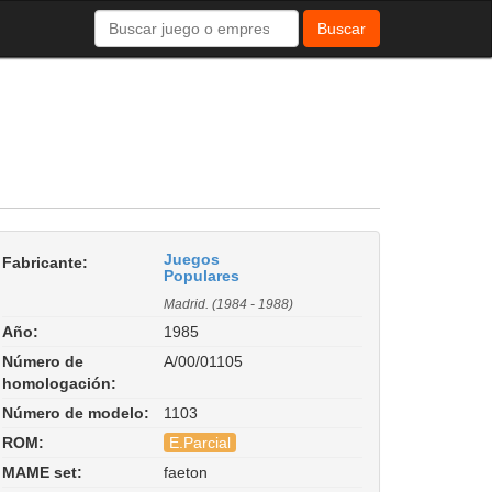
Buscar
Juegos
Fabricante:
Populares
Madrid. (1984 - 1988)
Año:
1985
Número de
A/00/01105
homologación:
Número de modelo:
1103
ROM:
E.Parcial
MAME set:
faeton