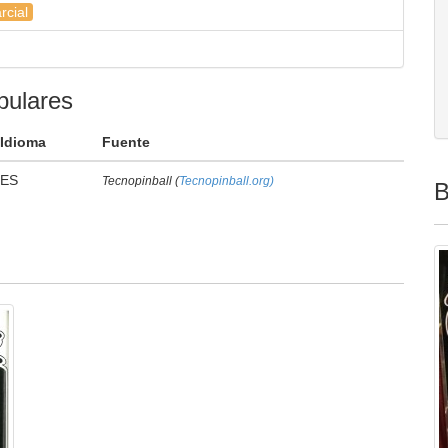
rcial
pulares
Idioma
Fuente
ES
Tecnopinball (
Tecnopinball.org)
B