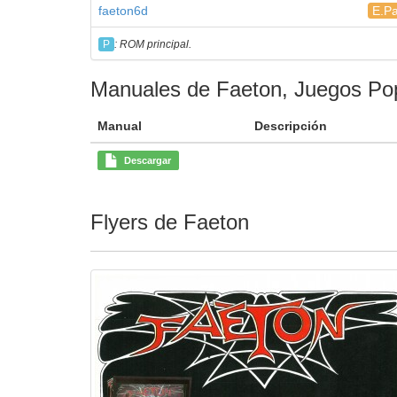
faeton6d
E.Pa
P
: ROM principal.
Manuales de Faeton, Juegos Po
Manual
Descripción
Descargar
Flyers de Faeton