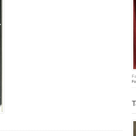
Fa
Fo
T