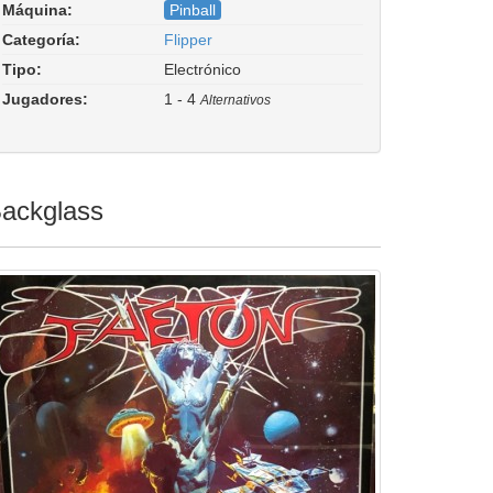
Faeton (7 digits). Driver:
Máquina:
Pinball
pinball/jp.cpp
Categoría:
Flipper
Tipo:
Electrónico
Jugadores:
1 - 4
Alternativos
ackglass