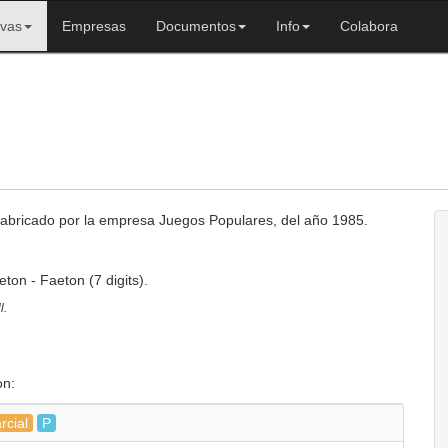
ivas
Empresas
Documentos
Info
Colabora
 fabricado por la empresa Juegos Populares, del año 1985.
ton - Faeton (7 digits).
l.
on:
rcial
P