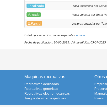
Localizado
Placa localizada por Gaelc
Volcado
Placa volcada por Team Re
E.Parcial
Lecturas enviadas por Tea
Estado preservación placas españolas:
enlace
.
Fecha de publicación: 20-05-2025.
Ultima edición: 05-07-2025.
Máquinas recreativas
Otros 
Recreativas dedicadas
Empres
Recreativas genéricas
Preserv
Recreativas electromecánicas
Manuale
Juegos de vídeo españoles
Flyers