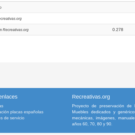
o
creativas.org
0.278
m Recreativas.org
enlaces
Recreativas.org
as
Proyecto de preservación de l
ación placas españolas
Muebles dedicados y genéricos
s de servicio
mecánicas, imágenes, manuale
años 60, 70, 80 y 90.