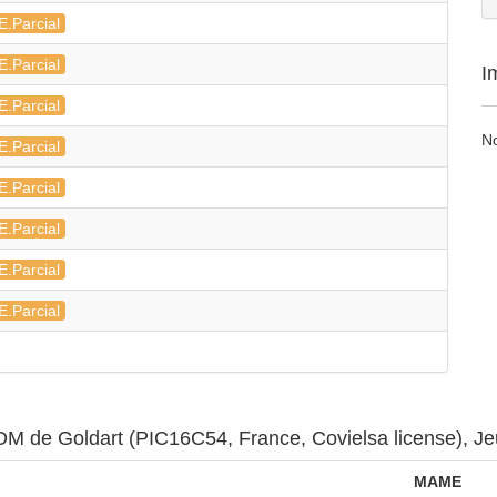
E.Parcial
E.Parcial
I
E.Parcial
N
E.Parcial
E.Parcial
E.Parcial
E.Parcial
E.Parcial
OM de Goldart (PIC16C54, France, Covielsa license), Je
MAME