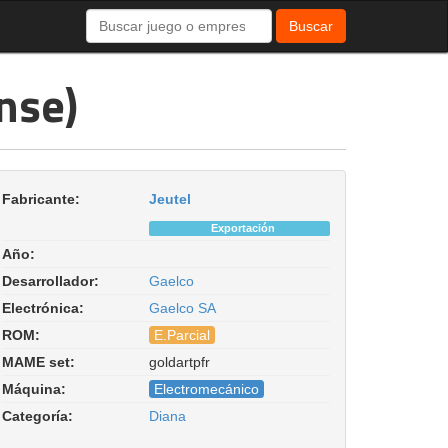
Buscar
nse)
Fabricante:
Jeutel
Exportación
Año:
Desarrollador:
Gaelco
Electrónica:
Gaelco SA
ROM:
E.Parcial
MAME set:
goldartpfr
Goldart (PIC16C54, France,
Máquina:
Electromecánico
Covielsa license). ROM Parent:
goldart. Driver:
Categoría:
Diana
gaelco/goldart.cpp