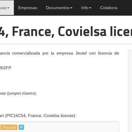
ivas
Empresas
Documentos
Info
Colabora
, France, Covielsa lice
rancia comercializada por la empresa Jeutel con licencia de
002FP.
sep Quingles (Gaelco).
rt (PIC16C54, France, Covielsa license):
E.Parcial
P