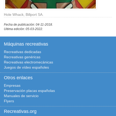
Hole Whack, Billport SA.
Fecha de publicación: 04-11-2018.
Ultima edición: 05-03-2022.
Máquinas recreativas
Recreativas dedicadas
Recreativas genéricas
Recreativas electromecánicas
Juegos de vídeo españoles
Otros enlaces
Empresas
Preservación placas españolas
Manuales de servicio
Flyers
Recreativas.org