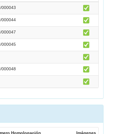
3/000043
3/000044
3/000047
3/000045
3/000048
mero Homologación
Imágenes