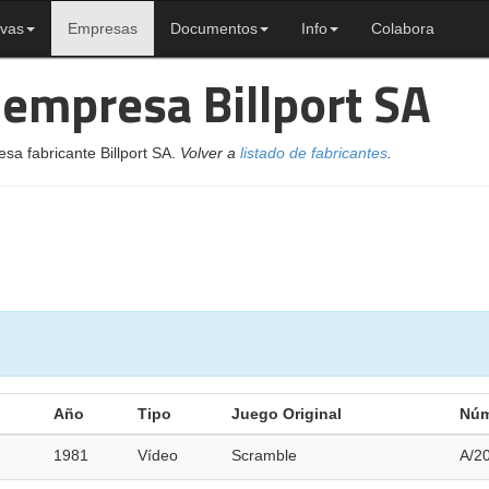
ivas
Empresas
Documentos
Info
Colabora
 empresa Billport SA
sa fabricante Billport SA.
Volver a
listado de fabricantes
.
Año
Tipo
Juego Original
Núm
1981
Vídeo
Scramble
A/2