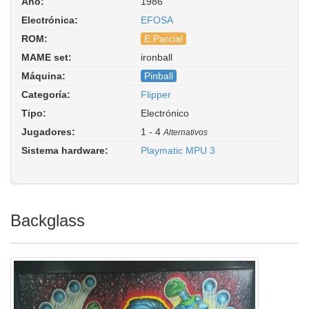
Año:
1986
Electrónica:
EFOSA
ROM:
E.Parcial
MAME set:
ironball
Iron Balls. Driver:
pinball/play_3.cpp
Máquina:
Pinball
Categoría:
Flipper
Tipo:
Electrónico
Jugadores:
1 - 4
Alternativos
Sistema hardware:
Playmatic MPU 3
Backglass