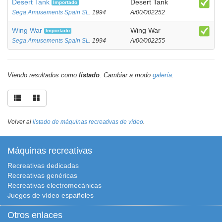
Desert Tank
Desert Tank
Importado
Sega Amusements Spain SL
. 1994
A/00/002252
Wing War
Wing War
Importado
Sega Amusements Spain SL
. 1994
A/00/002255
Viendo resultados como
listado
. Cambiar a modo
galería
.
Volver al
listado de máquinas recreativas de vídeo
.
Máquinas recreativas
Recreativas dedicadas
Recreativas genéricas
Recreativas electromecánicas
Juegos de vídeo españoles
Otros enlaces