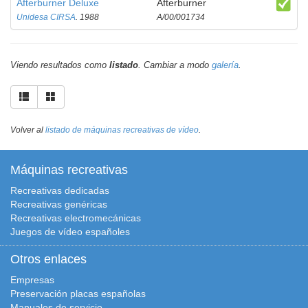
Afterburner Deluxe
Afterburner
Unidesa CIRSA
. 1988
A/00/001734
Viendo resultados como
listado
. Cambiar a modo
galería
.
Volver al
listado de máquinas recreativas de vídeo
.
Máquinas recreativas
Recreativas dedicadas
Recreativas genéricas
Recreativas electromecánicas
Juegos de vídeo españoles
Otros enlaces
Empresas
Preservación placas españolas
Manuales de servicio