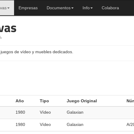
ivas
Empresas
Documentos
Info
Colabora
vas
.
 juegos de vídeo y muebles dedicados.
Año
Tipo
Juego Original
Núm
1980
Vídeo
Galaxian
1980
Vídeo
Galaxian
A/2