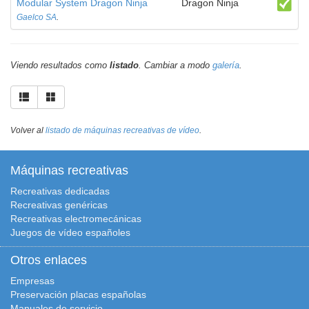
Modular System Dragon Ninja
Dragon Ninja
Gaelco SA
.
Viendo resultados como
listado
. Cambiar a modo
galería
.
Volver al
listado de máquinas recreativas de vídeo
.
Máquinas recreativas
Recreativas dedicadas
Recreativas genéricas
Recreativas electromecánicas
Juegos de vídeo españoles
Otros enlaces
Empresas
Preservación placas españolas
Manuales de servicio